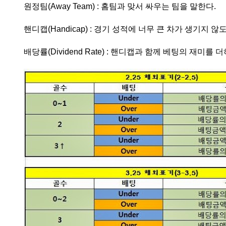
원정팀(Away Team) : 홈팀과 맞서 싸우는 팀을 말한다.
핸디캡(Handicap) : 경기 성적에 너무 큰 차가 생기
배당률(Dividend Rate) : 핸디캡과 함께 베팅의 재미