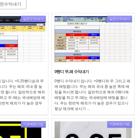
전수익내기
실전수익내기
실전수익내기
0핸디 무,패 수익내기
 입니다. +0.25핸디승과 무
0핸디 수익내기 입니다. +0핸디와 무 그리고 패
다. 무는 해외 국내 중 높
에 배팅합니다. 무는 해외 국내 중 높은 쪽에 배
시면 됩니다. 일반적으로 해외
팅을 하시면 됩니다. 일반적으로 해외 0핸디에
 하고 무 /패는 국내배당에 배
배팅을 하고 무 /패는 국내배당에 배팅을 합니
한번씩 해외가 더 높은 경우
다. 무는 한번씩 해외가 더 높은 경우가 있으니
항상 체크해 보시기 ...
기본베팅기법
기본베팅기법