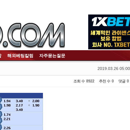
갑
해외베팅칼럼
자주묻는질문
2019.03.26 05:00
조회 수
8922
추천 수
0
댓글
0