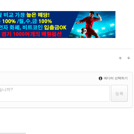
에디터 선택하기
습니까?