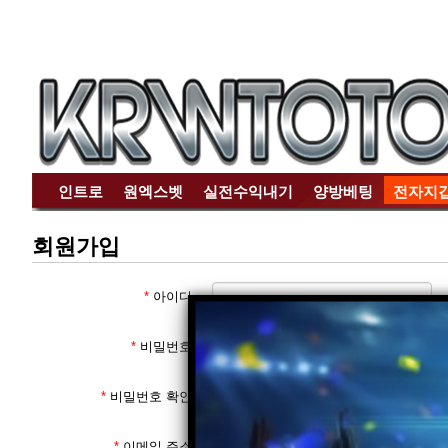
인트로
원엑스벳
실전수익내기
양방베팅
전자지
회원가입
*
아이디
*
비밀번호
*
비밀번호 확인
*
이메일 주소