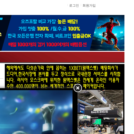
로그인
회원가입